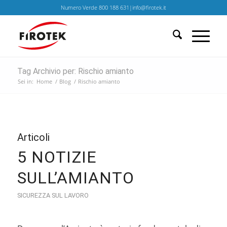
Numero Verde 800 188 631|info@firotek.it
Tag Archivio per: Rischio amianto
Sei in:
Home
/
Blog
/
Rischio amianto
Articoli
5 NOTIZIE
SULL’AMIANTO
SICUREZZA SUL LAVORO