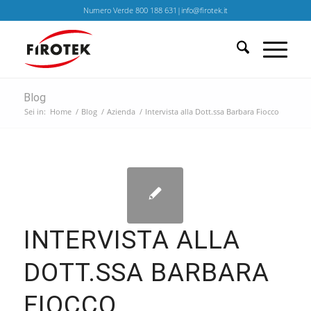
Numero Verde 800 188 631|info@firotek.it
Blog
Sei in:
Home
/
Blog
/
Azienda
/
Intervista alla Dott.ssa Barbara Fiocco
INTERVISTA ALLA
DOTT.SSA BARBARA
FIOCCO