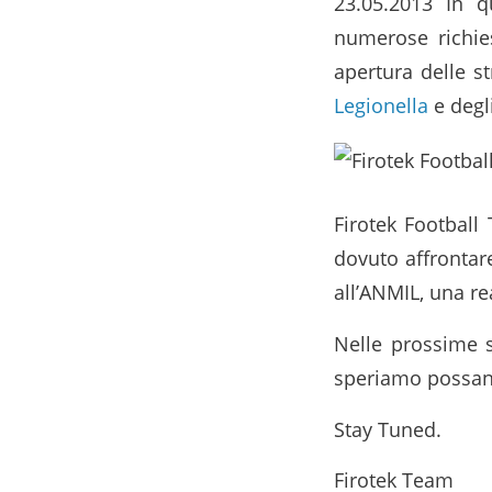
23.05.2013 In 
numerose richiest
apertura delle s
Legionella
e degl
Firotek Football
dovuto affrontare
all’ANMIL, una r
Nelle prossime s
speriamo possano
Stay Tuned.
Firotek Team