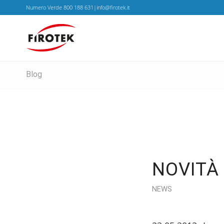
Numero Verde 800 188 631|info@firotek.it
Blog
NOVITÀ
NEWS