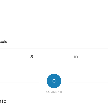
icolo
0
COMMENTI
nto