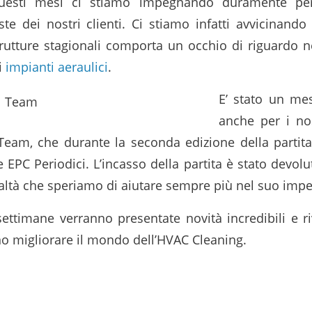
questi mesi ci stiamo impegnando duramente per 
e dei nostri clienti. Ci stiamo infatti avvicinando a
trutture stagionali comporta un occhio di riguardo ne
i
impianti aeraulici
.
E’ stato un me
anche per i nos
 Team, che durante la seconda edizione della partit
 EPC Periodici. L’incasso della partita è stato devol
ealtà che speriamo di aiutare sempre più nel suo impe
ettimane verranno presentate novità incredibili e ri
 migliorare il mondo dell’HVAC Cleaning.