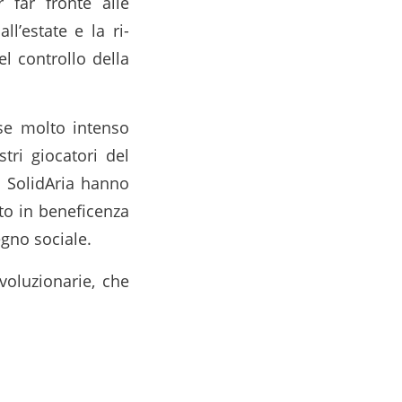
far fronte alle
ll’estate e la ri-
l controllo della
se molto intenso
tri giocatori del
a SolidAria hanno
uto in beneficenza
gno sociale.
voluzionarie, che