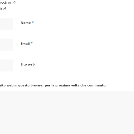
ussione?
ire!
*
Nome
*
Email
Sito web
 sito web in questo browser per la prossima volta che commento.