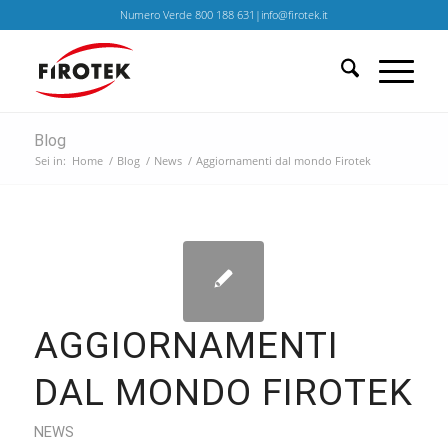
Numero Verde 800 188 631|info@firotek.it
Blog
Sei in:
Home
/
Blog
/
News
/
Aggiornamenti dal mondo Firotek
AGGIORNAMENTI
DAL MONDO FIROTEK
NEWS